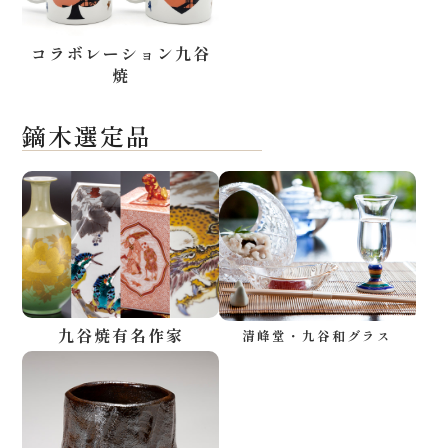
コラボレーション九谷
焼
鏑木選定品
九谷焼有名作家
清峰堂・九谷和グラス