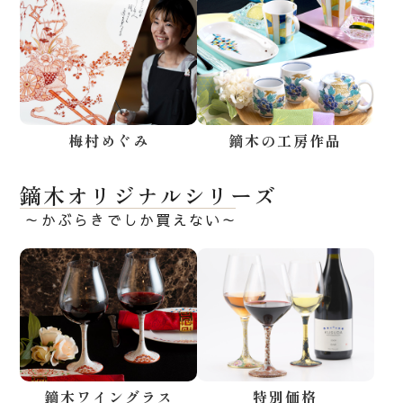
梅村めぐみ
鏑木の工房作品
鏑木オリジナルシリーズ
～かぶらきでしか買えない～
鏑木ワイングラス
特別価格