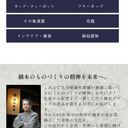
フリーカップ
カップ・ティーポット
その他食器
花瓶
インテリア・雑貨
縁起置物
鏑木のものづくりの精神を未来へ。
これまで九谷焼鏑木商舗が連綿と築いて
きた「ものづくりの精神」を今に！！
生産から販売まで一貫して行う鏑木ブラ
ンドの逸品を皆さまの手にお届けしま
す。
今から80年後-300周年の鏑木の姿を見
据え、九谷焼の文化を、
この金沢から全国・世界へと発信し続け