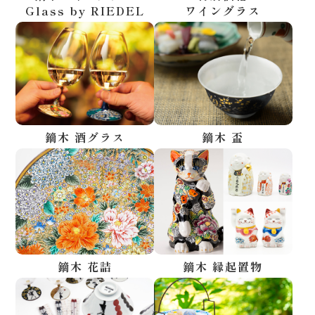
Glass by RIEDEL
ワイングラス
鏑木 酒グラス
鏑木 盃
鏑木 花詰
鏑木 縁起置物