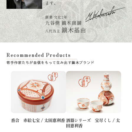
ます。
創業 文化2年
九谷焼 鏑木商舖
鏑木基由
八代当主
Recommended Products
香合 赤絵七宝 / 太田恵利香
酒器シリーズ 宝尽くし / 太
田恵利香