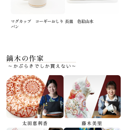
マグカップ コーギーおしり
長皿 色絵山水
パン
鏑木の作家
～かぶらきでしか買えない～
太田恵利香
藤木美里