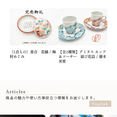
《1点もの》香合 花橘 / 梅
【全2種類】デミタス カップ
村めぐみ
＆ソーサー 結び花詰 / 藤木
美里