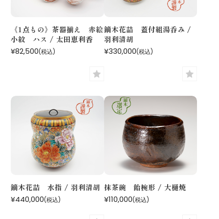
《1点もの》茶器揃え 赤絵
鏑木花詰 蓋付組湯呑み /
小紋 ハス / 太田恵利香
羽利清胡
¥82,500
¥330,000
(税込)
(税込)
鏑木花詰 水指 / 羽利清胡
抹茶碗 飴椀形 / 大樋焼
¥440,000
¥110,000
(税込)
(税込)