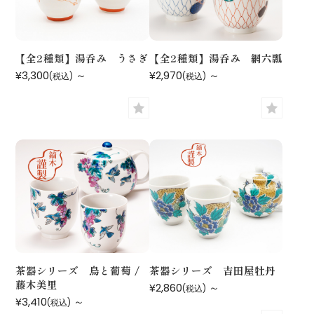
【全2種類】湯呑み うさぎ
【全2種類】湯呑み 網六瓢
¥3,300
～
¥2,970
～
(税込)
(税込)
茶器シリーズ 鳥と葡萄 /
茶器シリーズ 吉田屋牡丹
藤木美里
¥2,860
～
(税込)
¥3,410
～
(税込)