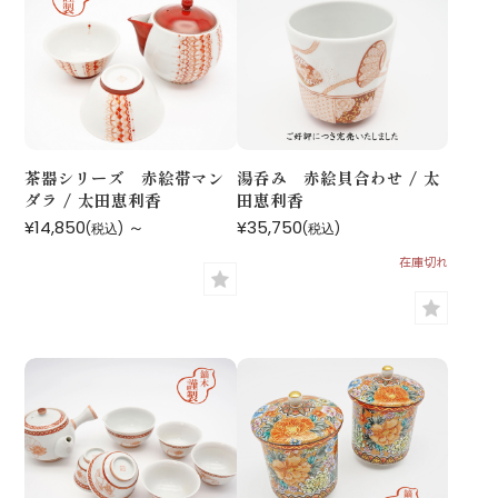
茶器シリーズ 赤絵帯マン
湯呑み 赤絵貝合わせ / 太
ダラ / 太田恵利香
田恵利香
¥14,850
～
¥35,750
(税込)
(税込)
在庫切れ