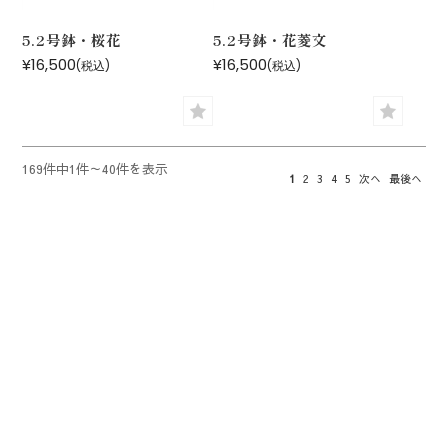
5.2号鉢・桜花
5.2号鉢・花菱文
¥16,500
¥16,500
(税込)
(税込)
169件中1件～40件を表示
1
2
3
4
5
次へ
最後へ