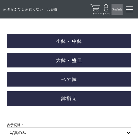
小鉢・中鉢
大鉢・盛皿
ペア鉢
鉢揃え
表示切替：