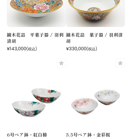
鏑木花詰 平菓子器 / 羽利
鏑木花詰 菓子器 / 羽利清
清胡
胡
¥143,000
¥330,000
(税込)
(税込)
6号ペア鉢・紅白椿
5.5号ペア鉢・金彩桜