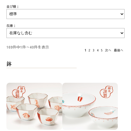
並び順：
在庫：
169件中1件～40件を表示
1
2
3
4
5
次へ
最後へ
鉢