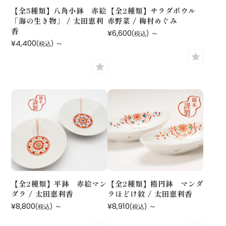
【全5種類】八角小鉢 赤絵
【全2種類】サラダボウル
「海の生き物」 / 太田恵利
赤野菜 / 梅村めぐみ
香
¥6,600
～
(税込)
¥4,400
～
(税込)
【全2種類】平鉢 赤絵マン
【全2種類】楕円鉢 マンダ
ダラ / 太田恵利香
ラほどけ紋 / 太田恵利香
¥8,800
～
¥8,910
～
(税込)
(税込)