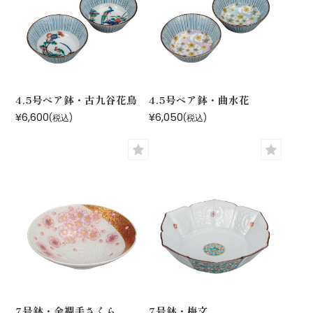
4.5号ペア鉢・古九谷花鳥
4.5号ペア鉢・曲水花
¥6,600
¥6,050
(税込)
(税込)
7号鉢・金襴手さくら
7号鉢・梅文