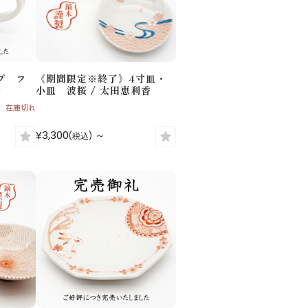
プ フ
《期間限定※終了》4寸皿・
香
小皿 波桜 / 太田恵利香
在庫切れ
¥3,300
～
(税込)