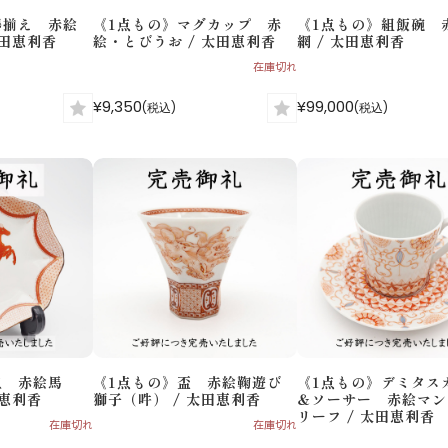
器揃え 赤絵
《1点もの》マグカップ 赤
《1点もの》組飯碗 
太田恵利香
絵・とびうお / 太田恵利香
網 / 太田恵利香
在庫切れ
¥9,350
¥99,000
(税込)
(税込)
皿 赤絵馬
《1点もの》盃 赤絵鞠遊び
《1点もの》デミタス
田恵利香
獅子（吽） / 太田恵利香
＆ソーサー 赤絵マン
リーフ / 太田恵利香
在庫切れ
在庫切れ