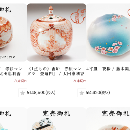
物 赤絵マン
《1点もの》香炉 赤絵マン
4寸皿 夜桜 / 藤木美
 太田恵利香
ダラ「登竜門」 / 太田恵利香
在庫切れ
在庫切れ
¥148,500
¥4,620
(税込)
(税込)