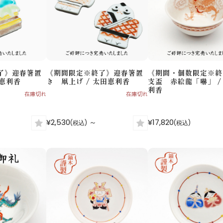
了》迎春箸置
《期間限定※終了》迎春箸置
《期間・個数限定※終
田恵利香
き 凧上げ / 太田恵利香
支盃 赤絵龍「嚇」 /
利香
在庫切れ
在庫切れ
¥2,530
～
¥17,820
(税込)
(税込)