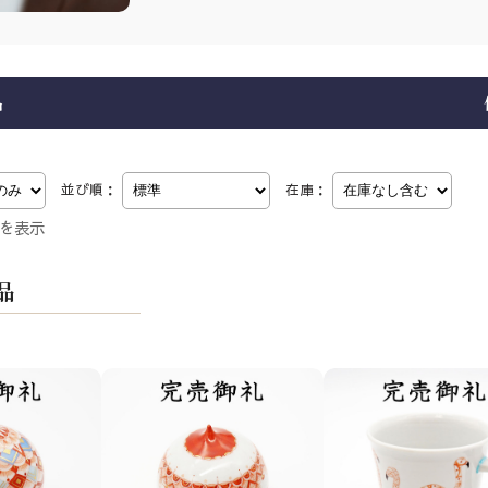
品
並び順：
在庫：
件を表示
品