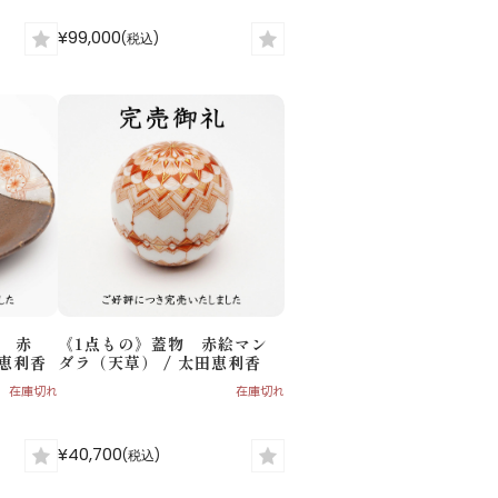
¥99,000
(税込)
 赤
《1点もの》蓋物 赤絵マン
田恵利香
ダラ（天草） / 太田恵利香
在庫切れ
在庫切れ
¥40,700
(税込)