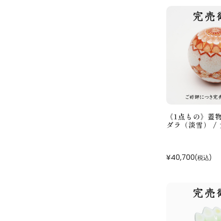
《1点もの》蓋
ダラ（淡雪） /
¥40,700
(税込)