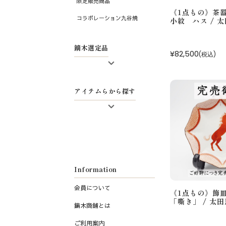
限定販売商品
《1点もの》茶
コラボレーション九谷焼
小紋 ハス / 
鏑木選定品
¥82,500
(税込)
九谷焼有名作家
アイテムらから探す
清峰堂・九谷和グラス
大樋焼
ワイングラス
酒グラス
和グラス
Information
酒器
会員について
皿
《1点もの》飾
「嘶き」 / 太
鏑木商舗とは
鉢
ご利用案内
飯碗