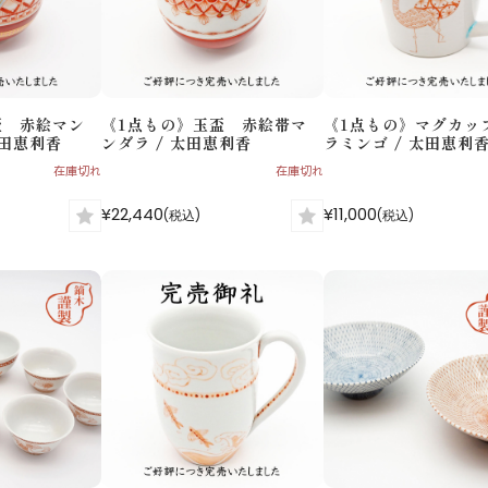
盃 赤絵マン
《1点もの》玉盃 赤絵帯マ
《1点もの》マグカッ
太田恵利香
ンダラ / 太田恵利香
ラミンゴ / 太田恵利
在庫切れ
在庫切れ
¥22,440
¥11,000
(税込)
(税込)