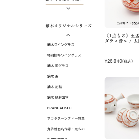
太田恵利香
鏑木オリジナルシリーズ
藤木美里
《1点もの》玉
梅村めぐみ
ダラ＜蒼＞ / 
鏑木ワイングラス
鏑木の工房作品
特別価格ワイングラス
¥26,840
(税込)
鏑木 酒グラス
鏑木 盃
鏑木 花詰
鏑木 縁起置物
BRANDALISED
アフタヌーンティー特集
九谷焼有名作家・窯もの