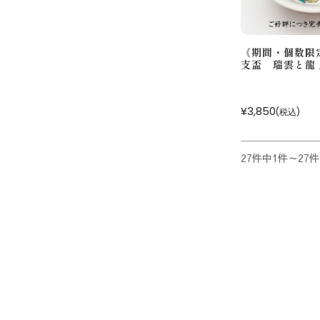
《期間・個数限
支盃 瑞雲と龍 
¥3,850
(税込)
27件中1件～27