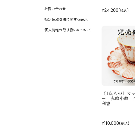
お問い合わせ
¥24,200
食卓小物
(税込)
特定商取引法に関する表示
湯呑み・茶器
個人情報の取り扱いについて
マグカップ
カップ＆ソーサー
フリーカップ
その他食器
花瓶
インテリア・雑貨
縁起置物
《1点もの》カ
ー 赤絵小紋 夕
利香
¥110,000
(税込)