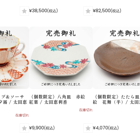
¥38,500
¥82,500
(税込)
(税込)
ップ＆ソーサ
《個数限定》八角皿 赤絵
《個数限定》たたら皿
霧 / 太田恵
紅葉 / 太田恵利香
絵 花舞（半）/ 太
在庫切れ
在庫切れ
¥9,900
¥4,070
(税込)
(税込)