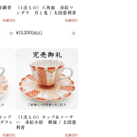
赤網青
《1点もの》八角皿 赤絵マ
ンダラ 月と兎 / 太田恵利香
在庫切れ
在庫切れ
¥13,200
(税込)
カップ
《1点もの》カップ＆ソーサ
ダラレ
ー 赤絵小紋 朝霧 / 太田恵
利香
在庫切れ
在庫切れ