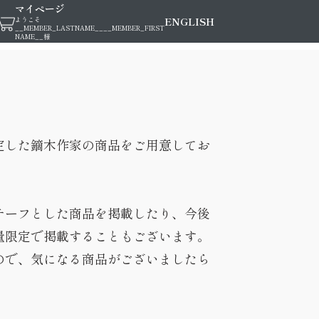
マイページ
ENGLISH
ようこそ
__MEMBER_LASTNAME__
__MEMBER_FIRST
NAME__
様
定した鏑木作家の商品をご用意してお
チーフとした商品を掲載したり、今後
量限定で掲載することもございます。
ので、気になる商品がございましたら