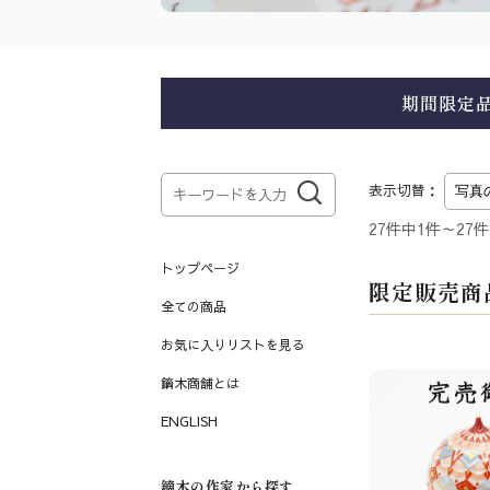
期間限定
表示切替：
27件中1件～27
トップページ
限定販売商
全ての商品
お気に入りリストを見る
鏑木商舗とは
ENGLISH
鏑木の作家から探す