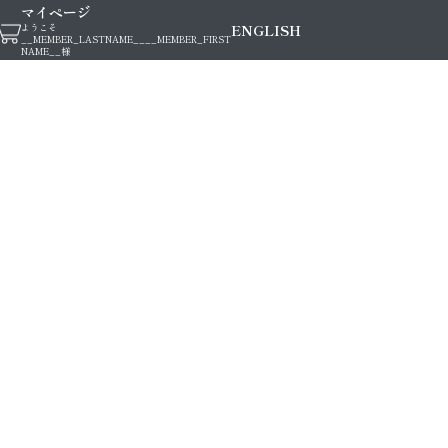
マイページ
ENGLISH
ようこそ
__MEMBER_LASTNAME__
__MEMBER_FIRST
NAME__
様