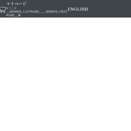
マイページ
ENGLISH
ようこそ
__MEMBER_LASTNAME__
__MEMBER_FIRST
NAME__
様