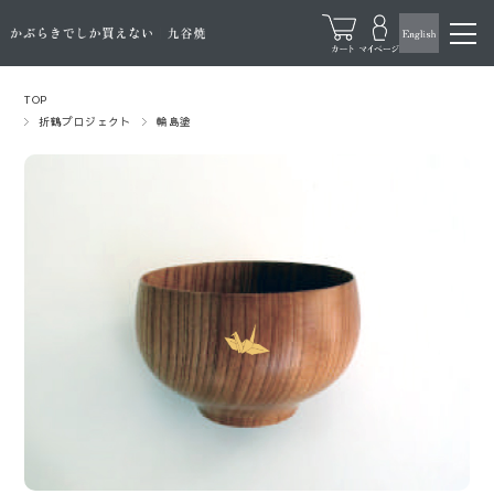
TOP
折鶴プロジェクト
輪島塗