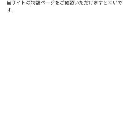
当サイトの
特設ページ
をご確認いただけますと幸いで
す。
運営会社：
株式会社 鏑木
石川県金沢市長町1-3-16
/
076-221-6666