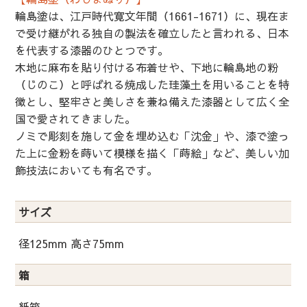
輪島塗は、江戸時代寛文年間（1661-1671）に、現在ま
で受け継がれる独自の製法を確立したと言われる、日本
を代表する漆器のひとつです。
木地に麻布を貼り付ける布着せや、下地に輪島地の粉
（じのこ）と呼ばれる焼成した珪藻土を用いることを特
徴とし、堅牢さと美しさを兼ね備えた漆器として広く全
国で愛されてきました。
ノミで彫刻を施して金を埋め込む「沈金」や、漆で塗っ
た上に金粉を蒔いて模様を描く「蒔絵」など、美しい加
飾技法においても有名です。
サイズ
径125mm 高さ75mm
箱
紙箱