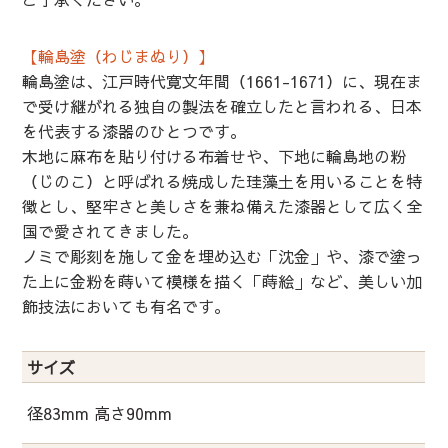
【輪島塗（わじまぬり）】
輪島塗は、江戸時代寛文年間（1661-1671）に、現在ま
で受け継がれる独自の製法を確立したと言われる、日本
を代表する漆器のひとつです。
木地に麻布を貼り付ける布着せや、下地に輪島地の粉
（じのこ）と呼ばれる焼成した珪藻土を用いることを特
徴とし、堅牢さと美しさを兼ね備えた漆器として広く全
国で愛されてきました。
ノミで彫刻を施して金を埋め込む「沈金」や、漆で塗っ
た上に金粉を蒔いて模様を描く「蒔絵」など、美しい加
飾技法においても有名です。
サイズ
径83mm 高さ90mm