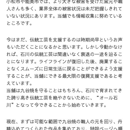
小松市や能美市では、より大きな被害を受けた窯元や職
人さんも多く、業界全体の被害状況は未だ把握しきれて
いない状況にあります。当舗でも情報収集に努めている
ところです。
今はまだ、伝統工芸を支援するのは時期尚早というお声
もいただくことになるかと思います。しかし今動かなけ
れば、石川の伝統工芸は間違いなく衰退の一途を辿るこ
とになります。ライフラインが復旧した後、廃業するこ
となくスムーズに日常生活に戻ることができるよう支援
することが、当舗にできる最大限の復興支援であると考
えています。
当舗は九谷焼を守ることはもちろん、石川で育まれてき
た誇り高き伝統工芸を絶やさないために、“オール石
川”となって今できることから始めていきます。
現在、まずは可能な範囲で九谷焼の職人の元を回り、丹
精込めてつくられた作品を集めており、
特設ページ
へ順