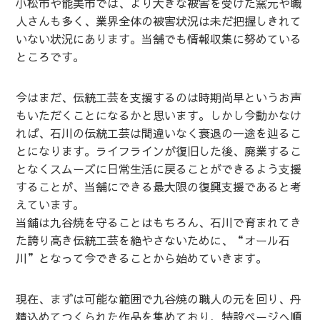
小松市や能美市では、より大きな被害を受けた窯元や職
人さんも多く、業界全体の被害状況は未だ把握しきれて
いない状況にあります。当舗でも情報収集に努めている
ところです。
今はまだ、伝統工芸を支援するのは時期尚早というお声
もいただくことになるかと思います。しかし今動かなけ
れば、石川の伝統工芸は間違いなく衰退の一途を辿るこ
とになります。ライフラインが復旧した後、廃業するこ
となくスムーズに日常生活に戻ることができるよう支援
することが、当舗にできる最大限の復興支援であると考
えています。
当舗は九谷焼を守ることはもちろん、石川で育まれてき
た誇り高き伝統工芸を絶やさないために、“オール石
川”となって今できることから始めていきます。
現在、まずは可能な範囲で九谷焼の職人の元を回り、丹
精込めてつくられた作品を集めており、
特設ページ
へ順