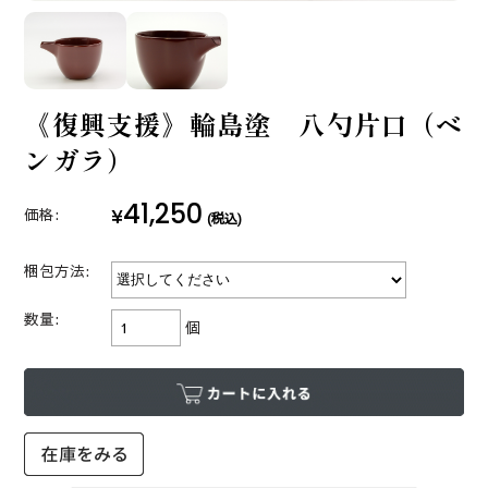
《復興支援》輪島塗 八勺片口（ベ
ンガラ）
41,250
¥
価格:
(税込)
梱包方法:
数量:
個