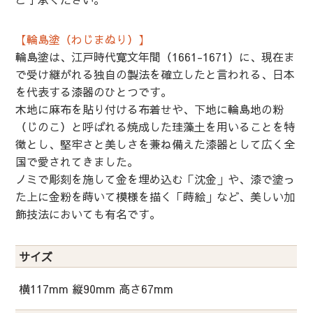
【輪島塗（わじまぬり）】
輪島塗は、江戸時代寛文年間（1661-1671）に、現在ま
で受け継がれる独自の製法を確立したと言われる、日本
を代表する漆器のひとつです。
木地に麻布を貼り付ける布着せや、下地に輪島地の粉
（じのこ）と呼ばれる焼成した珪藻土を用いることを特
徴とし、堅牢さと美しさを兼ね備えた漆器として広く全
国で愛されてきました。
ノミで彫刻を施して金を埋め込む「沈金」や、漆で塗っ
た上に金粉を蒔いて模様を描く「蒔絵」など、美しい加
飾技法においても有名です。
サイズ
横117mm 縦90mm 高さ67mm