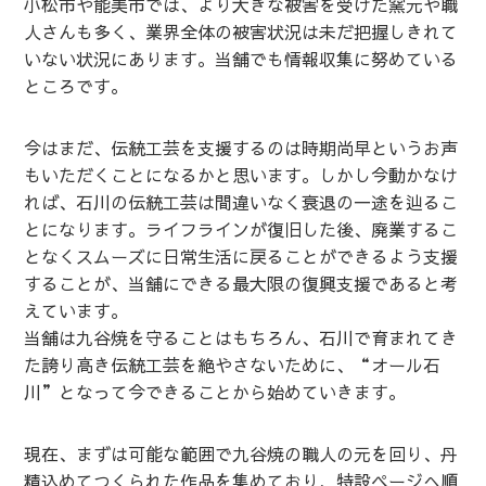
小松市や能美市では、より大きな被害を受けた窯元や職
人さんも多く、業界全体の被害状況は未だ把握しきれて
いない状況にあります。当舗でも情報収集に努めている
ところです。
今はまだ、伝統工芸を支援するのは時期尚早というお声
もいただくことになるかと思います。しかし今動かなけ
れば、石川の伝統工芸は間違いなく衰退の一途を辿るこ
とになります。ライフラインが復旧した後、廃業するこ
となくスムーズに日常生活に戻ることができるよう支援
することが、当舗にできる最大限の復興支援であると考
えています。
当舗は九谷焼を守ることはもちろん、石川で育まれてき
た誇り高き伝統工芸を絶やさないために、“オール石
川”となって今できることから始めていきます。
現在、まずは可能な範囲で九谷焼の職人の元を回り、丹
精込めてつくられた作品を集めており、
特設ページ
へ順