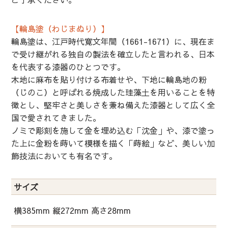
【輪島塗（わじまぬり）】
輪島塗は、江戸時代寛文年間（1661-1671）に、現在ま
で受け継がれる独自の製法を確立したと言われる、日本
を代表する漆器のひとつです。
木地に麻布を貼り付ける布着せや、下地に輪島地の粉
（じのこ）と呼ばれる焼成した珪藻土を用いることを特
徴とし、堅牢さと美しさを兼ね備えた漆器として広く全
国で愛されてきました。
ノミで彫刻を施して金を埋め込む「沈金」や、漆で塗っ
た上に金粉を蒔いて模様を描く「蒔絵」など、美しい加
飾技法においても有名です。
サイズ
横385mm 縦272mm 高さ28mm