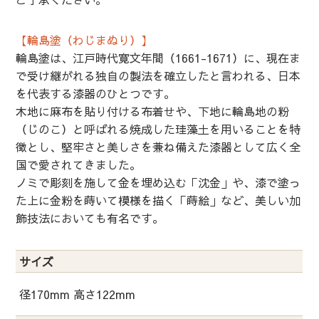
【輪島塗（わじまぬり）】
輪島塗は、江戸時代寛文年間（1661-1671）に、現在ま
で受け継がれる独自の製法を確立したと言われる、日本
を代表する漆器のひとつです。
木地に麻布を貼り付ける布着せや、下地に輪島地の粉
（じのこ）と呼ばれる焼成した珪藻土を用いることを特
徴とし、堅牢さと美しさを兼ね備えた漆器として広く全
国で愛されてきました。
ノミで彫刻を施して金を埋め込む「沈金」や、漆で塗っ
た上に金粉を蒔いて模様を描く「蒔絵」など、美しい加
飾技法においても有名です。
サイズ
径170mm 高さ122mm