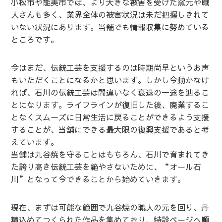
小松市や能美市では、より大きな被害を受けた窯元や職
人さんも多く、業界全体の被害状況は未だ把握しきれて
いない状況にあります。当舗でも情報収集に努めている
ところです。
今はまだ、伝統工芸を支援するのは時期尚早というお声
もいただくことになるかと思います。しかし今動かなけ
れば、石川の伝統工芸は間違いなく衰退の一途を辿るこ
とになります。ライフラインが復旧した後、廃業するこ
となくスムーズに日常生活に戻ることができるよう支援
することが、当舗にできる最大限の復興支援であると考
えています。
当舗は九谷焼を守ることはもちろん、石川で育まれてき
た誇り高き伝統工芸を絶やさないために、“オール石
川”となって今できることから始めていきます。
現在、まずは可能な範囲で九谷焼の職人の元を回り、丹
精込めてつくられた作品を集めており、
特設ページ
へ順