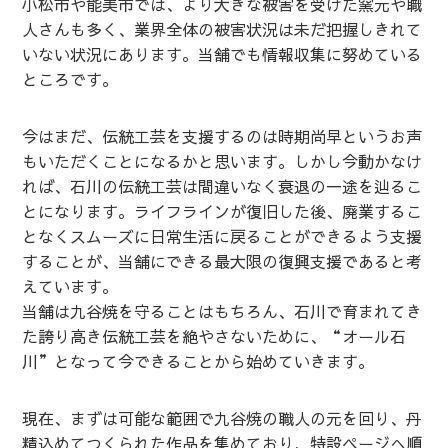
小松市や能美市では、より大きな被害を受けた窯元や職
人さんも多く、業界全体の被害状況は未だ把握しきれて
いない状況にあります。当舗でも情報収集に努めている
ところです。
今はまだ、伝統工芸を支援するのは時期尚早というお声
もいただくことになるかと思います。しかし今動かなけ
れば、石川の伝統工芸は間違いなく衰退の一途を辿るこ
とになります。ライフラインが復旧した後、廃業するこ
となくスムーズに日常生活に戻ることができるよう支援
することが、当舗にできる最大限の復興支援であると考
えています。
当舗は九谷焼を守ることはもちろん、石川で育まれてき
た誇り高き伝統工芸を絶やさないために、“オール石
川”となって今できることから始めていきます。
現在、まずは可能な範囲で九谷焼の職人の元を回り、丹
精込めてつくられた作品を集めており、
特設ページ
へ順