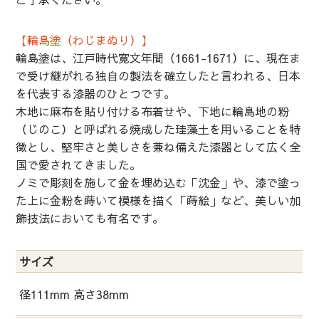
【輪島塗（わじまぬり）】
輪島塗は、江戸時代寛文年間（1661-1671）に、現在ま
で受け継がれる独自の製法を確立したと言われる、日本
を代表する漆器のひとつです。
木地に麻布を貼り付ける布着せや、下地に輪島地の粉
（じのこ）と呼ばれる焼成した珪藻土を用いることを特
徴とし、堅牢さと美しさを兼ね備えた漆器として広く全
国で愛されてきました。
ノミで彫刻を施して金を埋め込む「沈金」や、漆で塗っ
た上に金粉を蒔いて模様を描く「蒔絵」など、美しい加
飾技法においても有名です。
サイズ
径111mm 高さ38mm