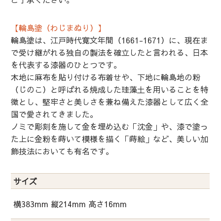
【輪島塗（わじまぬり）】
輪島塗は、江戸時代寛文年間（1661-1671）に、現在ま
で受け継がれる独自の製法を確立したと言われる、日本
を代表する漆器のひとつです。
木地に麻布を貼り付ける布着せや、下地に輪島地の粉
（じのこ）と呼ばれる焼成した珪藻土を用いることを特
徴とし、堅牢さと美しさを兼ね備えた漆器として広く全
国で愛されてきました。
ノミで彫刻を施して金を埋め込む「沈金」や、漆で塗っ
た上に金粉を蒔いて模様を描く「蒔絵」など、美しい加
飾技法においても有名です。
サイズ
横383mm 縦214mm 高さ16mm