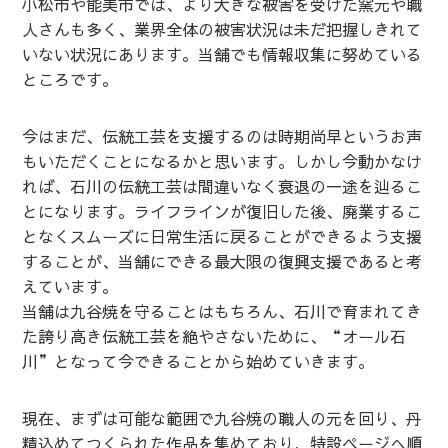
小松市や能美市では、より大きな被害を受けた窯元や職
人さんも多く、業界全体の被害状況は未だ把握しきれて
いない状況にあります。当舗でも情報収集に努めている
ところです。
今はまだ、伝統工芸を支援するのは時期尚早というお声
もいただくことになるかと思います。しかし今動かなけ
れば、石川の伝統工芸は間違いなく衰退の一途を辿るこ
とになります。ライフラインが復旧した後、廃業するこ
となくスムーズに日常生活に戻ることができるよう支援
することが、当舗にできる最大限の復興支援であると考
えています。
当舗は九谷焼を守ることはもちろん、石川で育まれてき
た誇り高き伝統工芸を絶やさないために、“オール石
川”となって今できることから始めていきます。
現在、まずは可能な範囲で九谷焼の職人の元を回り、丹
精込めてつくられた作品を集めており、
特設ページ
へ順