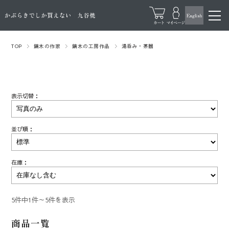
TOP
鏑木の作家
鏑木の工房作品
湯呑み・茶器
表示切替：
並び順：
在庫：
5件中1件～5件を表示
商品一覧