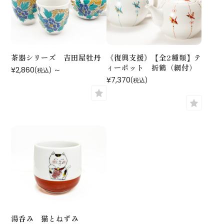
茶器シリーズ 吉田屋牡丹
《復興支援》【全2種類】テ
ィーポット 折鶴（網付）
¥2,860
～
(税込)
¥7,370
(税込)
湯呑み 猫とねずみ