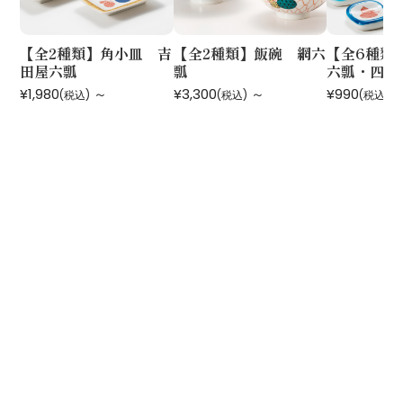
【全2種類】角小皿 吉
【全2種類】飯碗 網六
【全6種
田屋六瓢
瓢
六瓢・四角
¥1,980
～
¥3,300
～
¥990
(税込)
(税込)
(税込)