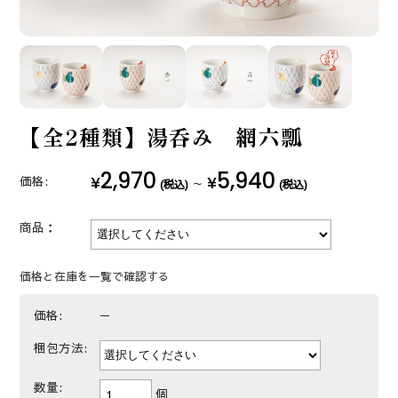
【全2種類】湯呑み 網六瓢
2,970
5,940
¥
¥
価格:
～
(税込)
(税込)
商品：
価格と在庫を一覧で確認する
価格:
－
梱包方法:
数量:
個