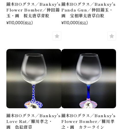
鏑木BOグラス／Banksy's
鏑木BOグラス／Banksy's
Flower Bomber／仲田錦
Panda Gun／仲田錦玉・
玉・画 桜太唐草青粒
画 宝相華太唐草白粒
¥110,000
¥110,000
(税込)
(税込)
鏑木BOグラス／Banksy's
鏑木BOグラス／Banksy's
Love Rat／糠川孝之・
Flower Bomber／糠川孝
画 色絵唐草
之・画 カラーライン