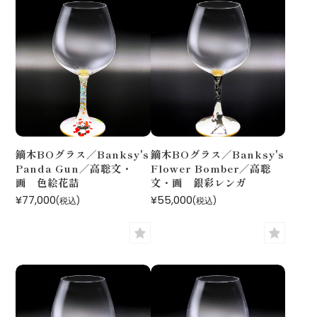
鏑木BOグラス／Banksy's
鏑木BOグラス／Banksy's
Panda Gun／高聡文・
Flower Bomber／高聡
画 色絵花詰
文・画 銀彩レンガ
¥77,000
¥55,000
(税込)
(税込)