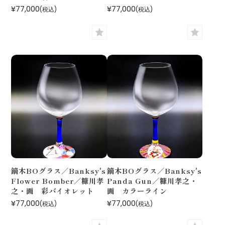
¥77,000
¥77,000
(税込)
(税込)
鏑木BOグラス／Banksy's
鏑木BOグラス／Banksy's
Flower Bomber／糠川孝
Panda Gun／糠川孝之・
之・画 彩バイオレット
画 カラーライン
¥77,000
¥77,000
(税込)
(税込)