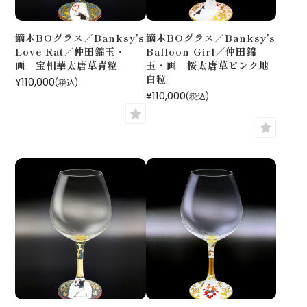
鏑木BOグラス／Banksy's
鏑木BOグラス／Banksy's
Love Rat／仲田錦玉・
Balloon Girl／仲田錦
画 宝相華太唐草青粒
玉・画 桜太唐草ピンク地
白粒
¥110,000
(税込)
¥110,000
(税込)