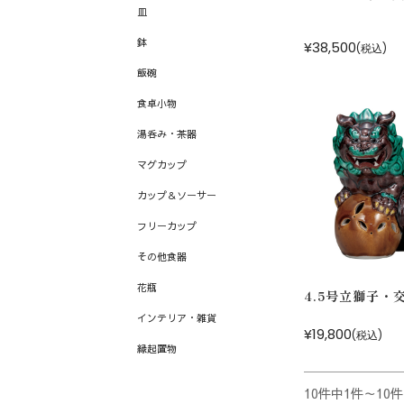
限定販売商品
皿
コラボレーション九谷焼
鉢
¥38,500
(税込)
飯碗
食卓小物
湯呑み・茶器
マグカップ
カップ＆ソーサー
フリーカップ
その他食器
花瓶
4.5号立獅子・
インテリア・雑貨
¥19,800
(税込)
縁起置物
10件中1件～10