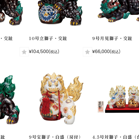
子・交趾
10号立獅子・交趾
9号月見獅子・交趾
¥104,500
¥66,000
(税込)
(税込)
交趾
9号宝獅子・白盛（房付）
4.5号対獅子・白盛（