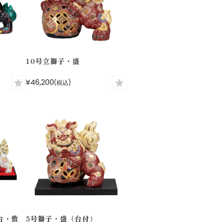
10号立獅子・盛
¥46,200
(税込)
台・敷
5号獅子・盛（台付）