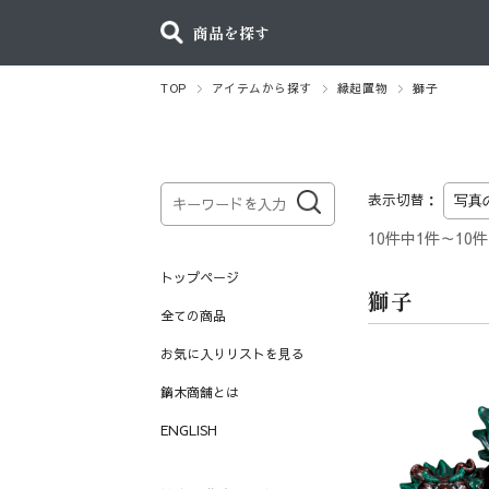
商品を探す
TOP
アイテムから探す
縁起置物
獅子
表示切替：
10件中1件～10
トップページ
獅子
全ての商品
お気に入りリストを見る
鏑木商舗とは
ENGLISH