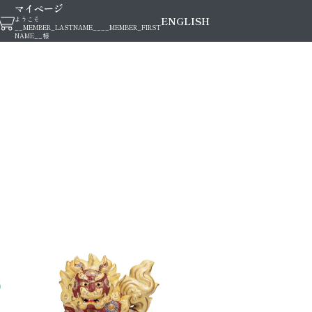
マイページ
ENGLISH
ようこそ
__MEMBER_LASTNAME__
__MEMBER_FIRST
NAME__
様