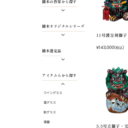
鏑木の作家から探す
太田恵利香
鏑木オリジナルシリーズ
藤木美里
11号護宝剣獅
梅村めぐみ
鏑木ワイングラス
¥143,000
(税込)
鏑木の工房作品
鏑木選定品
特別価格ワイングラス
鏑木 酒グラス
九谷焼有名作家
鏑木 盃
アイテムらから探す
清峰堂・九谷和グラス
鏑木 花詰
大樋焼
鏑木 縁起置物
ワイングラス
BRANDALISED
酒グラス
アフタヌーンティー特集
和グラス
九谷焼有名作家・窯もの
酒器
5.5号立獅子・