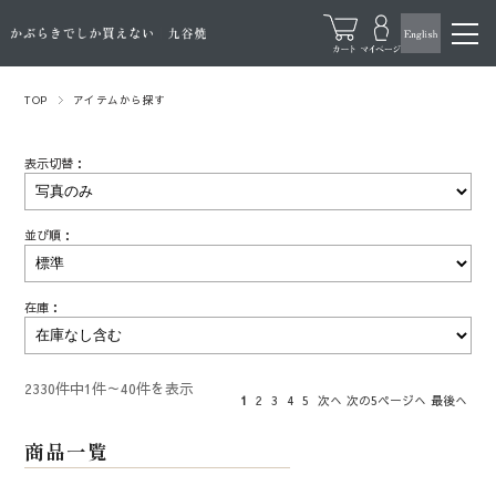
TOP
アイテムから探す
表示切替：
並び順：
在庫：
2330件中1件～40件を表示
1
2
3
4
5
次へ
次の5ページへ
最後へ
商品一覧