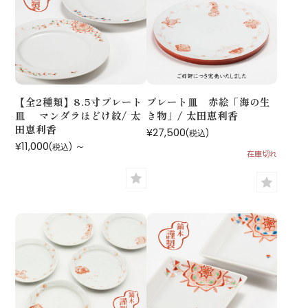
【全2種類】8.5寸プレート
プレート皿 赤絵「海の生
皿 マンダラほどけ紋/ 太
き物」/ 太田恵利香
田恵利香
¥27,500
(税込)
¥11,000
～
(税込)
在庫切れ