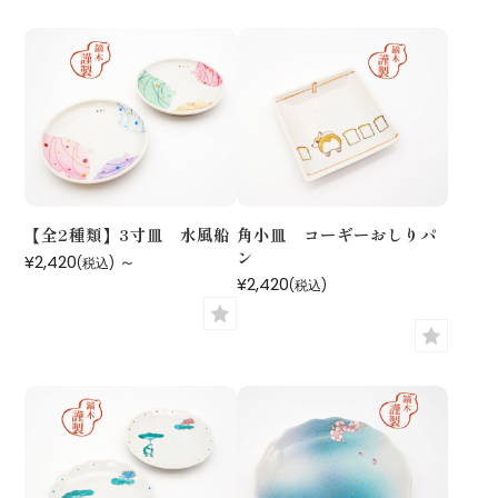
【全2種類】3寸皿 水風船
角小皿 コーギーおしりパ
ン
¥2,420
～
(税込)
¥2,420
(税込)