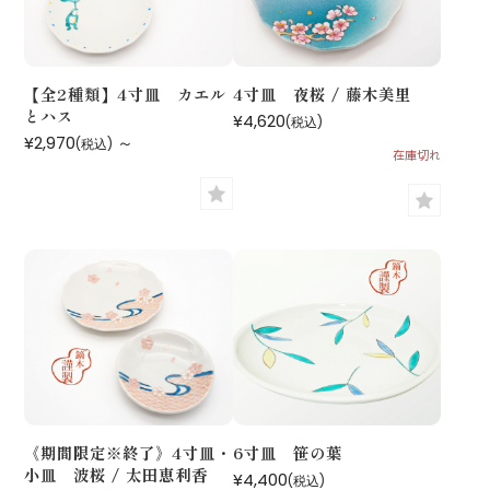
【全2種類】4寸皿 カエル
4寸皿 夜桜 / 藤木美里
とハス
¥4,620
(税込)
¥2,970
～
(税込)
在庫切れ
《期間限定※終了》4寸皿・
6寸皿 笹の葉
小皿 波桜 / 太田恵利香
¥4,400
(税込)