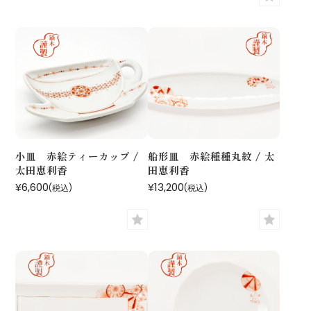
小皿 赤絵ティーカップ /
船形皿 赤絵種種丸紋 / 太
太田恵利香
田恵利香
¥6,600
¥13,200
(税込)
(税込)