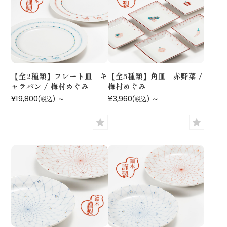
【全2種類】プレート皿 キ
【全5種類】角皿 赤野菜 /
ャラバン / 梅村めぐみ
梅村めぐみ
¥19,800
～
¥3,960
～
(税込)
(税込)