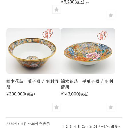
¥5,280
～
(税込)
鏑木花詰 菓子器 / 羽利清
鏑木花詰 平菓子器 / 羽利
胡
清胡
¥330,000
¥143,000
(税込)
(税込)
2330件中1件～40件を表示
1
2
3
4
5
次へ
次の5ページへ
最後へ