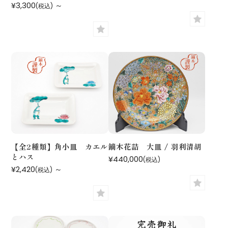
¥3,300
～
(税込)
【全2種類】角小皿 カエル
鏑木花詰 大皿 / 羽利清胡
とハス
¥440,000
(税込)
¥2,420
～
(税込)