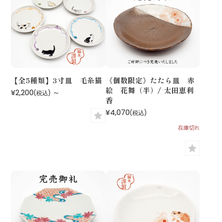
【全5種類】3寸皿 毛糸猫
《個数限定》たたら皿 赤
絵 花舞（半）/ 太田恵利
¥2,200
～
(税込)
香
¥4,070
(税込)
在庫切れ