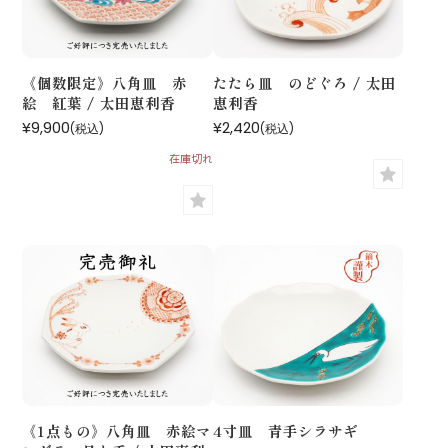
《個数限定》八角皿 赤
たたら皿 のどぐろ / 太田
絵 紅葉 / 太田恵利香
恵利香
¥9,900
¥2,420
(税込)
(税込)
在庫切れ
《1点もの》八角皿 赤絵マ
4寸皿 青手シラサギ