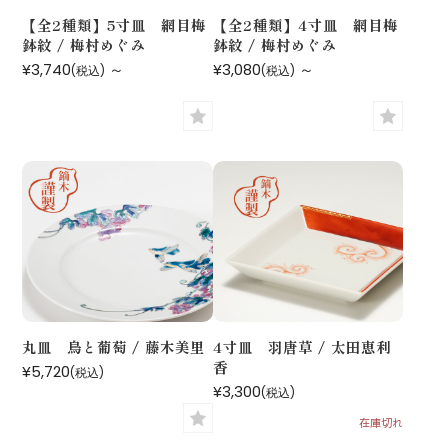
【全2種類】5寸皿 網目梅
【全2種類】4寸皿 網目梅
鉢紋 / 梅村めぐみ
鉢紋 / 梅村めぐみ
¥3,740
～
¥3,080
～
(税込)
(税込)
丸皿 鳥と葡萄 / 藤木美里
4寸皿 羽唐草 / 太田恵利
香
¥5,720
(税込)
¥3,300
(税込)
在庫切れ