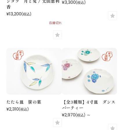
ンダラ 月と兎 / 太田恵利
¥3,300
(税込)
香
¥13,200
(税込)
在庫切れ
たたら皿 笹の葉
【全3種類】4寸皿 ダンス
パーティー
¥2,310
(税込)
¥2,970
～
(税込)