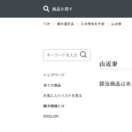
商品を探す
TOP
鏑木選定品
九谷焼有名作家
山近泰
山近泰
トップページ
該当商品はあ
全ての商品
お気に入りリストを見る
鏑木商舗とは
ENGLISH