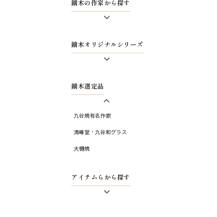
鏑木の作家から探す
太田恵利香
鏑木オリジナルシリーズ
藤木美里
梅村めぐみ
鏑木ワイングラス
鏑木の工房作品
鏑木選定品
特別価格ワイングラス
鏑木 酒グラス
九谷焼有名作家
鏑木 盃
清峰堂・九谷和グラス
鏑木 花詰
大樋焼
鏑木 縁起置物
BRANDALISED
アイテムらから探す
アフタヌーンティー特集
九谷焼有名作家・窯もの
ワイングラス