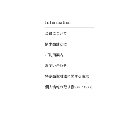
限定販売商品
酒グラス
コラボレーション九谷焼
和グラス
Information
酒器
会員について
皿
鏑木商舗とは
鉢
ご利用案内
飯碗
お問い合わせ
食卓小物
特定商取引法に関する表示
湯呑み・茶器
個人情報の取り扱いについて
マグカップ
カップ＆ソーサー
フリーカップ
その他食器
花瓶