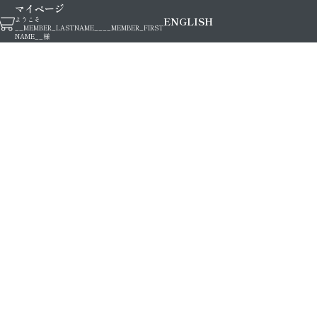
マイページ
ENGLISH
ようこそ
__MEMBER_LASTNAME__
__MEMBER_FIRST
NAME__
様