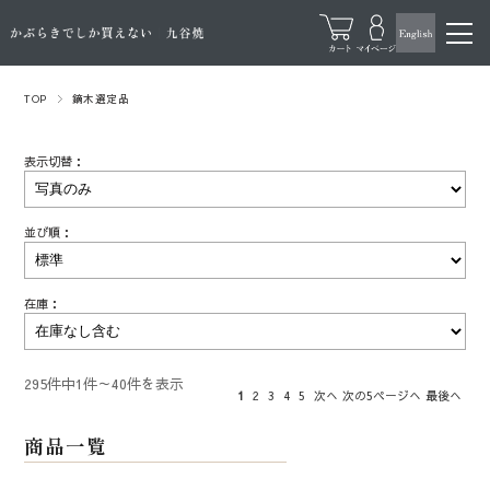
TOP
鏑木選定品
表示切替：
並び順：
在庫：
295件中1件～40件を表示
1
2
3
4
5
次へ
次の5ページへ
最後へ
商品一覧