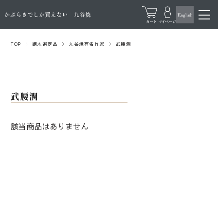
TOP
鏑木選定品
九谷焼有名作家
武腰潤
武腰潤
該当商品はありません