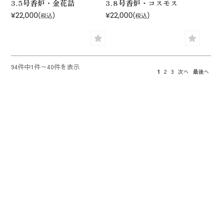
3.5号香炉・金花詰
3.8号香炉・コスモス
¥22,000
¥22,000
(税込)
(税込)
94件中1件～40件を表示
1
2
3
次へ
最後へ