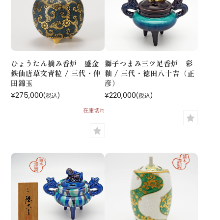
ひょうたん摘み香炉 盛金
獅子つまみ三ツ足香炉 彩
鉄仙唐草文青粒 / 三代・仲
釉 / 三代・徳田八十吉（正
田錦玉
彦）
¥275,000
¥220,000
(税込)
(税込)
在庫切れ