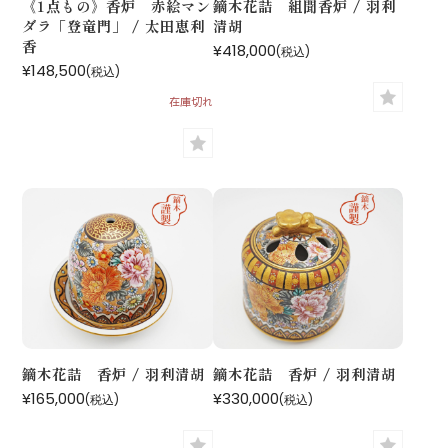
《1点もの》香炉 赤絵マン
鏑木花詰 組聞香炉 / 羽利
ダラ「登竜門」 / 太田恵利
清胡
香
¥418,000
(税込)
¥148,500
(税込)
在庫切れ
鏑木花詰 香炉 / 羽利清胡
鏑木花詰 香炉 / 羽利清胡
¥165,000
¥330,000
(税込)
(税込)