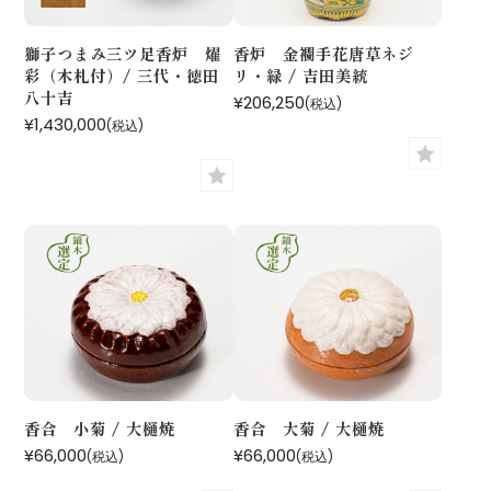
獅子つまみ三ツ足香炉 燿
香炉 金襴手花唐草ネジ
彩（木札付）/ 三代・徳田
リ・緑 / 吉田美統
八十吉
¥206,250
(税込)
¥1,430,000
(税込)
香合 小菊 / 大樋焼
香合 大菊 / 大樋焼
¥66,000
¥66,000
(税込)
(税込)