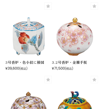
3号香炉・色小紋に椿図
3.2号香炉・金襴手桜
¥39,600
¥71,500
(税込)
(税込)