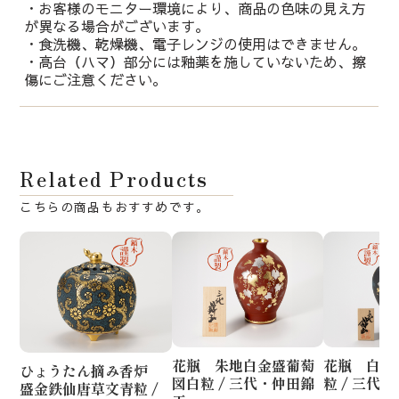
・お客様のモニター環境により、商品の色味の見え方
が異なる場合がございます。
・食洗機、乾燥機、電子レンジの使用はできません。
・高台（ハマ）部分には釉薬を施していないため、擦
傷にご注意ください。
Related Products
花瓶 朱地白金盛葡萄
花瓶 白金
ひょうたん摘み香炉
図白粒 / 三代・仲田錦
粒 / 三代
盛金鉄仙唐草文青粒 /