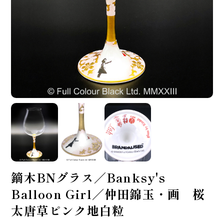
鏑木BNグラス／Banksy's
Balloon Girl／仲田錦玉・画 桜
太唐草ピンク地白粒