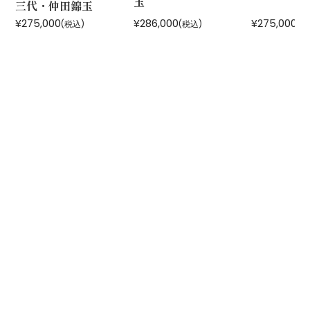
玉
三代・仲田錦玉
¥275,000
¥286,000
¥275,000
(税込)
(税込)
(税
運営会社：
株式会社 鏑木
石川県金沢市長町1-3-16
/
076-221-6666