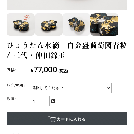
ひょうたん水滴 白金盛葡萄図青粒
/ 三代・仲田錦玉
77,000
¥
価格:
(税込)
梱包方法:
数量:
個