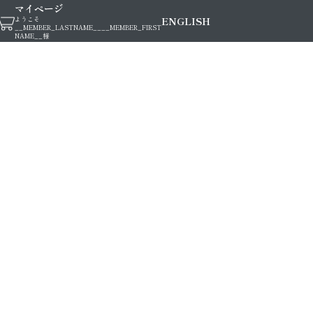
マイページ
ENGLISH
ようこそ
__MEMBER_LASTNAME__
__MEMBER_FIRST
NAME__
様