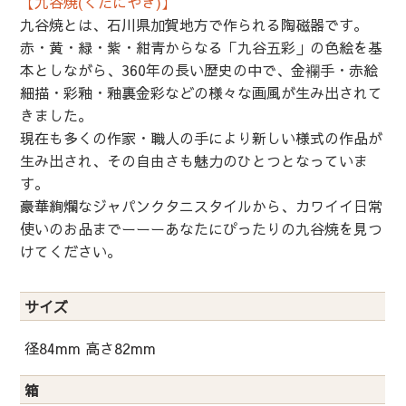
【九谷焼(くたにやき)】
九谷焼とは、石川県加賀地方で作られる陶磁器です。
赤・黄・緑・紫・紺青からなる「九谷五彩」の色絵を基
本としながら、360年の長い歴史の中で、金襴手・赤絵
細描・彩釉・釉裏金彩などの様々な画風が生み出されて
きました。
現在も多くの作家・職人の手により新しい様式の作品が
生み出され、その自由さも魅力のひとつとなっていま
す。
豪華絢爛なジャパンクタニスタイルから、カワイイ日常
使いのお品までーーーあなたにぴったりの九谷焼を見つ
けてください。
サイズ
径84mm 高さ82mm
箱