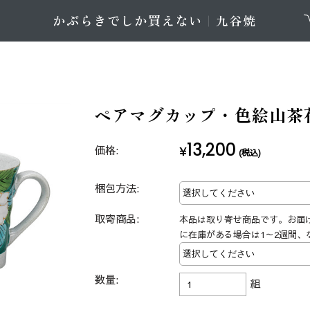
ペアマグカップ・色絵山茶
13,200
価格:
¥
(税込)
梱包方法:
取寄商品:
本品は取り寄せ商品です。お届
に在庫がある場合は1～2週間、
数量:
組