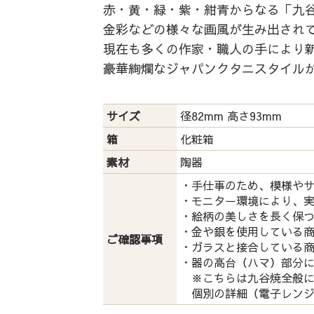
赤・黄・緑・紫・紺青からなる「九谷
金彩などの様々な画風が生み出され
現在も多くの作家・職人の手により
豪華絢爛なジャパンクタニスタイル
サイズ
径82mm 高さ93mm
箱
化粧箱
素材
陶器
・手仕事のため、模様や
・モニター環境により、
・絵柄の美しさを長く保
・金や銀を使用している
ご確認事項
・ガラスと接合している
・器の高台（ハマ）部分
※こちらは九谷焼全般に
個別の詳細（電子レンジ