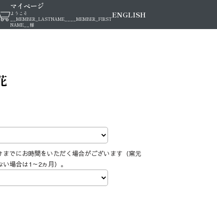
マイページ
ENGLISH
ようこそ
__MEMBER_LASTNAME__
__MEMBER_FIRST
NAME__
様
花
けまでにお時間をいただく場合がございます（窯元
ない場合は1～2ヵ月）。