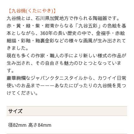
【九谷焼(くたにやき)】
九谷焼とは、石川県加賀地方で作られる陶磁器です。
赤・黄・緑・紫・紺青からなる「九谷五彩」の色絵を基
本としながら、360年の長い歴史の中で、金襴手・赤絵
細描・彩釉・釉裏金彩などの様々な画風が生み出されて
きました。
現在も多くの作家・職人の手により新しい様式の作品が
生み出され、その自由さも魅力のひとつとなっていま
す。
豪華絢爛なジャパンクタニスタイルから、カワイイ日常
使いのお品までーーーあなたにぴったりの九谷焼を見つ
けてください。
サイズ
径82mm 高さ84mm