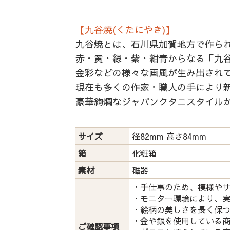
【九谷焼(くたにやき)】
九谷焼とは、石川県加賀地方で作ら
赤・黄・緑・紫・紺青からなる「九谷
金彩などの様々な画風が生み出され
現在も多くの作家・職人の手により
豪華絢爛なジャパンクタニスタイル
サイズ
径82mm 高さ84mm
箱
化粧箱
素材
磁器
・手仕事のため、模様や
・モニター環境により、
・絵柄の美しさを長く保
・金や銀を使用している
ご確認事項