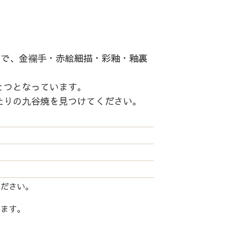
中で、金襴手・赤絵細描・彩釉・釉裏
とつとなっています。
たりの九谷焼を見つけてください。
ください。
します。