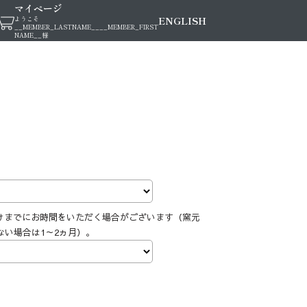
マイページ
ENGLISH
ようこそ
__MEMBER_LASTNAME__
__MEMBER_FIRST
NAME__
様
けまでにお時間をいただく場合がございます（窯元
ない場合は1～2ヵ月）。