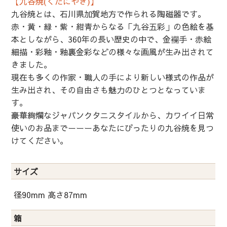
【九谷焼(くたにやき)】
九谷焼とは、石川県加賀地方で作られる陶磁器です。
赤・黄・緑・紫・紺青からなる「九谷五彩」の色絵を基
本としながら、360年の長い歴史の中で、金襴手・赤絵
細描・彩釉・釉裏金彩などの様々な画風が生み出されて
きました。
現在も多くの作家・職人の手により新しい様式の作品が
生み出され、その自由さも魅力のひとつとなっていま
す。
豪華絢爛なジャパンクタニスタイルから、カワイイ日常
使いのお品までーーーあなたにぴったりの九谷焼を見つ
けてください。
サイズ
径90mm 高さ87mm
箱