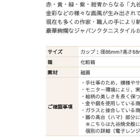
赤・黄・緑・紫・紺青からなる「九谷
金彩などの様々な画風が生み出され
現在も多くの作家・職人の手により
豪華絢爛なジャパンクタニスタイル
サイズ
カップ：径86mm?高さ68
箱
化粧箱
素材
磁器
・手仕事のため、模様や
・モニター環境により、
・絵柄の美しさを長く保
・金や銀を使用している
ご確認事項
・ガラスと接合している
・器の高台（ハマ）部分
※こちらは九谷焼全般に
個別の詳細（電子レンジ