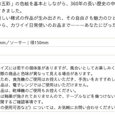
五彩」の色絵を基本としながら、360年の長い歴史の
てきました。
新しい様式の作品が生み出され、その自由さも魅力のひ
から、カワイイ日常使いのお品までーーーあなたにぴっ
mm／ソーサー：径150mm
サイズには若干の個体差がありますが、風合いとしてお楽しみ
実際の商品と色味が異なって見える場合があります。
つため、食洗機のご使用はお控えいただき、手洗いをおすすめ
商品は、電子レンジではご使用はいただけません。
商品は、乾燥機のご使用もお控えください。
には釉薬が施されておりませんので、テーブルなどを傷つけな
関するご確認事項です。
の使用可否など）については、お気軽にお問い合わせくださ