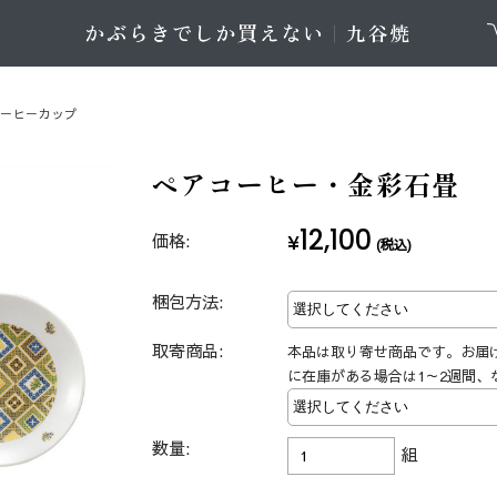
コーヒーカップ
ペアコーヒー・金彩石畳
12,100
価格:
¥
(税込)
梱包方法:
取寄商品:
本品は取り寄せ商品です。お届
に在庫がある場合は1～2週間、
数量:
組