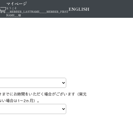
マイページ
ENGLISH
ようこそ
__MEMBER_LASTNAME__
__MEMBER_FIRST
NAME__
様
けまでにお時間をいただく場合がございます（窯元
ない場合は1～2ヵ月）。