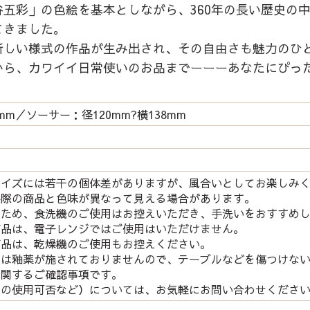
五彩」の色絵を基本としながら、360年の長い歴史の
てきました。
新しい様式の作品が生み出され、その自由さも魅力のひ
から、カワイイ日常使いのお品までーーーあなたにぴっ
mm／ソーサー：径120mm?横138mm
サイズには若干の個体差がありますが、風合いとしてお楽しみ
実際の商品と色味が異なって見える場合があります。
つため、食洗機のご使用はお控えいただき、手洗いをおすすめ
商品は、電子レンジではご使用はいただけません。
商品は、乾燥機のご使用もお控えください。
には釉薬が施されておりませんので、テーブルなどを傷つけな
関するご確認事項です。
の使用可否など）については、お気軽にお問い合わせくださ