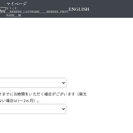
マイページ
ENGLISH
ようこそ
__MEMBER_LASTNAME__
__MEMBER_FIRST
NAME__
様
けまでにお時間をいただく場合がございます（窯元
ない場合は1～2ヵ月）。