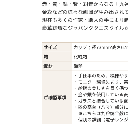
赤・黄・緑・紫・紺青からなる「九谷
金彩などの様々な画風が生み出され
現在も多くの作家・職人の手により
豪華絢爛なジャパンクタニスタイル
サイズ
カップ：径73mm?高さ67
箱
化粧箱
素材
陶器
・手仕事のため、模様や
・モニター環境により、
・絵柄の美しさを長く保
・金や銀を使用している
ご確認事項
・ガラスと接合している
・器の高台（ハマ）部分
※こちらは九谷焼全般に
個別の詳細（電子レンジ