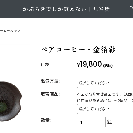
コーヒーカップ
ペアコーヒー・金箔彩
19,800
価格:
¥
(税込)
梱包方法:
取寄商品:
本品は取り寄せ商品です。お届
に在庫がある場合は1～2週間、
数量:
組