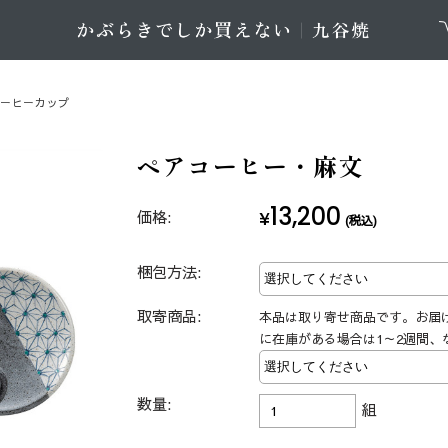
コーヒーカップ
ペアコーヒー・麻文
13,200
価格:
¥
(税込)
梱包方法:
取寄商品:
本品は取り寄せ商品です。お届
に在庫がある場合は1～2週間、
数量:
組