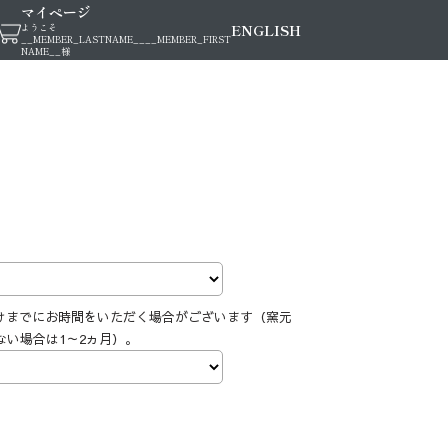
マイページ
ENGLISH
ようこそ
__MEMBER_LASTNAME__
__MEMBER_FIRST
NAME__
様
けまでにお時間をいただく場合がございます（窯元
ない場合は1～2ヵ月）。