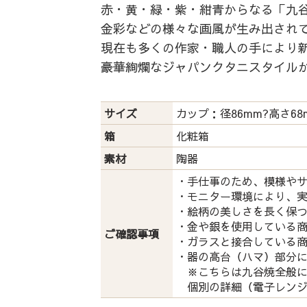
赤・黄・緑・紫・紺青からなる「九谷
金彩などの様々な画風が生み出され
現在も多くの作家・職人の手により
豪華絢爛なジャパンクタニスタイル
サイズ
カップ：径86mm?高さ68
箱
化粧箱
素材
陶器
・手仕事のため、模様や
・モニター環境により、
・絵柄の美しさを長く保
・金や銀を使用している
ご確認事項
・ガラスと接合している
・器の高台（ハマ）部分
※こちらは九谷焼全般に
個別の詳細（電子レンジ