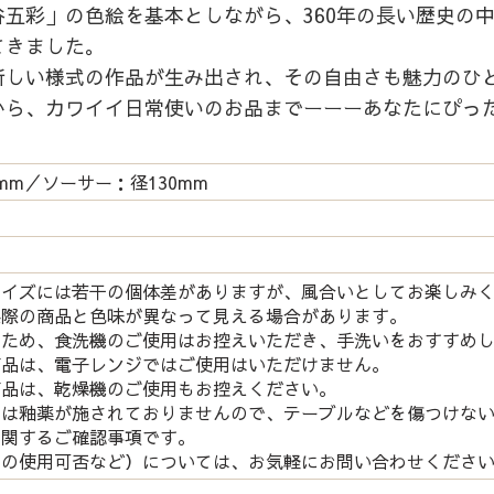
五彩」の色絵を基本としながら、360年の長い歴史の
てきました。
新しい様式の作品が生み出され、その自由さも魅力のひ
から、カワイイ日常使いのお品までーーーあなたにぴっ
mm／ソーサー：径130mm
サイズには若干の個体差がありますが、風合いとしてお楽しみ
実際の商品と色味が異なって見える場合があります。
つため、食洗機のご使用はお控えいただき、手洗いをおすすめ
商品は、電子レンジではご使用はいただけません。
商品は、乾燥機のご使用もお控えください。
には釉薬が施されておりませんので、テーブルなどを傷つけな
関するご確認事項です。
の使用可否など）については、お気軽にお問い合わせくださ