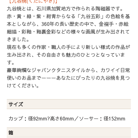
【九谷焼(くたにやき)】
九谷焼とは、石川県加賀地方で作られる陶磁器です。
赤・黄・緑・紫・紺青からなる「九谷五彩」の色絵を基
本としながら、360年の長い歴史の中で、金襴手・赤絵
細描・彩釉・釉裏金彩などの様々な画風が生み出されて
きました。
現在も多くの作家・職人の手により新しい様式の作品が
生み出され、その自由さも魅力のひとつとなっていま
す。
豪華絢爛なジャパンクタニスタイルから、カワイイ日常
使いのお品までーーーあなたにぴったりの九谷焼を見つ
けてください。
サイズ
カップ：径92mm?高さ60mm／ソーサー：径152mm
箱