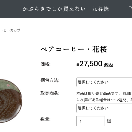
コーヒーカップ
ペアコーヒー・花桜
27,500
価格:
¥
(税込)
梱包方法:
取寄商品:
本品は取り寄せ商品です。お届
に在庫がある場合は1～2週間、
数量:
組