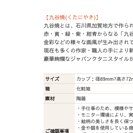
【九谷焼(くたにやき)】
九谷焼とは、石川県加賀地方で作ら
赤・黄・緑・紫・紺青からなる「九谷
金彩などの様々な画風が生み出され
現在も多くの作家・職人の手により
豪華絢爛なジャパンクタニスタイル
サイズ
カップ：径89mm?高さ72
箱
化粧箱
素材
陶器
・手仕事のため、模様や
・モニター環境により、
・絵柄の美しさを長く保
・金や銀を使用している
ご確認事項