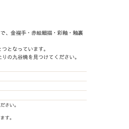
中で、金襴手・赤絵細描・彩釉・釉裏
とつとなっています。
たりの九谷焼を見つけてください。
ください。
します。