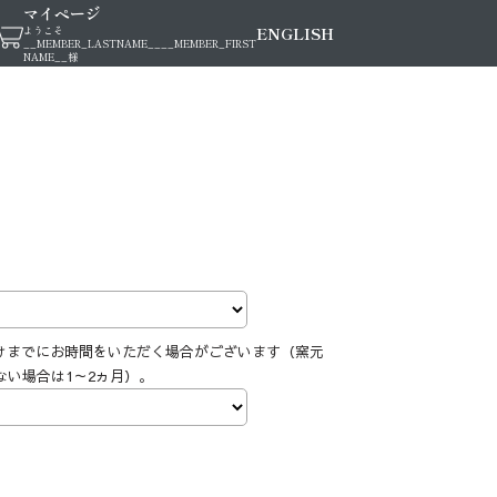
マイページ
ENGLISH
ようこそ
__MEMBER_LASTNAME__
__MEMBER_FIRST
NAME__
様
けまでにお時間をいただく場合がございます（窯元
ない場合は1～2ヵ月）。