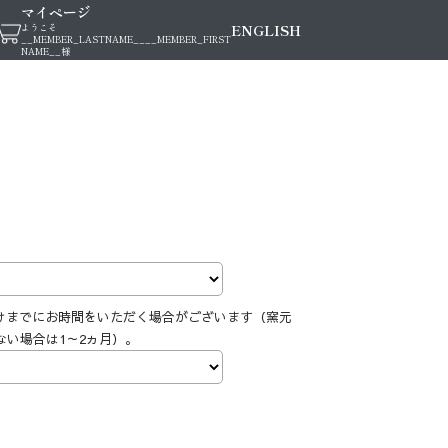
マイページ
ENGLISH
ようこそ
__MEMBER_LASTNAME__
__MEMBER_FIRST
NAME__
様
けまでにお時間をいただく場合がございます（窯元
ない場合は1～2ヵ月）。