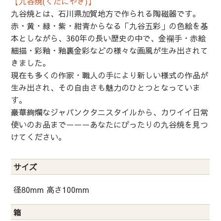
【九谷焼(くたにやき)】
九谷焼とは、石川県加賀地方で作られる陶磁器です。
赤・黄・緑・紫・紺青からなる「九谷五彩」の色絵を基
本としながら、360年の長い歴史の中で、金襴手・赤絵
細描・彩釉・釉裏金彩などの様々な画風が生み出されて
きました。
現在も多くの作家・職人の手により新しい様式の作品が
生み出され、その自由さも魅力のひとつとなっていま
す。
豪華絢爛なジャパンクタニスタイルから、カワイイ日常
使いのお品までーーーあなたにぴったりの九谷焼を見つ
けてください。
サイズ
径80mm 高さ100mm
箱