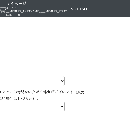
マイページ
ENGLISH
ようこそ
__MEMBER_LASTNAME__
__MEMBER_FIRST
NAME__
様
けまでにお時間をいただく場合がございます（窯元
ない場合は1～2ヵ月）。