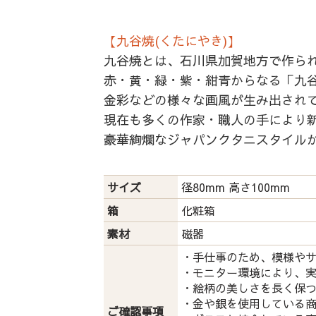
【九谷焼(くたにやき)】
九谷焼とは、石川県加賀地方で作ら
赤・黄・緑・紫・紺青からなる「九谷
金彩などの様々な画風が生み出され
現在も多くの作家・職人の手により
豪華絢爛なジャパンクタニスタイル
サイズ
径80mm 高さ100mm
箱
化粧箱
素材
磁器
・手仕事のため、模様や
・モニター環境により、
・絵柄の美しさを長く保
・金や銀を使用している
ご確認事項