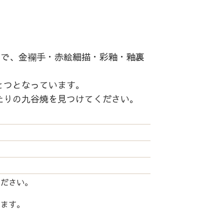
中で、金襴手・赤絵細描・彩釉・釉裏
とつとなっています。
たりの九谷焼を見つけてください。
ください。
します。