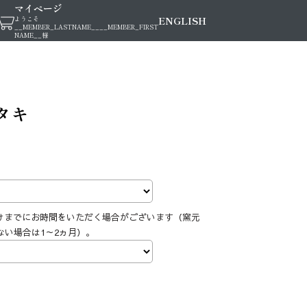
マイページ
ENGLISH
ようこそ
__MEMBER_LASTNAME__
__MEMBER_FIRST
NAME__
様
タキ
けまでにお時間をいただく場合がございます（窯元
ない場合は1～2ヵ月）。