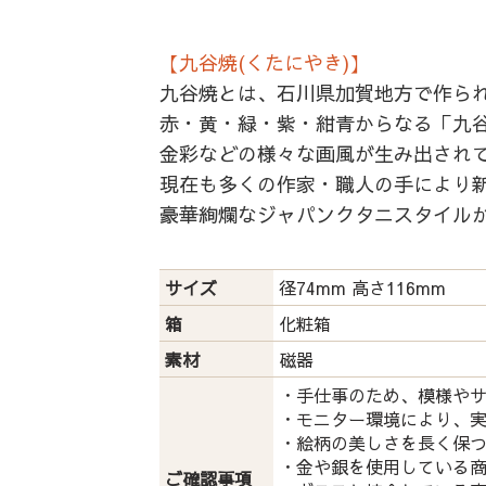
【九谷焼(くたにやき)】
九谷焼とは、石川県加賀地方で作ら
赤・黄・緑・紫・紺青からなる「九谷
金彩などの様々な画風が生み出され
現在も多くの作家・職人の手により
豪華絢爛なジャパンクタニスタイル
サイズ
径74mm 高さ116mm
箱
化粧箱
素材
磁器
・手仕事のため、模様や
・モニター環境により、
・絵柄の美しさを長く保
・金や銀を使用している
ご確認事項