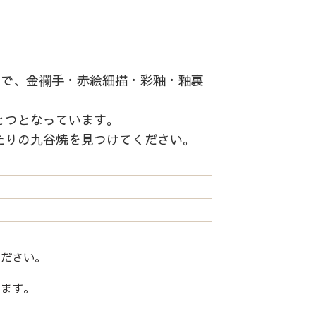
中で、金襴手・赤絵細描・彩釉・釉裏
とつとなっています。
たりの九谷焼を見つけてください。
ください。
します。