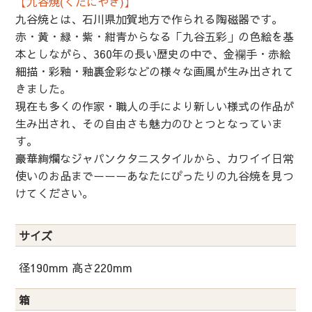
【九谷焼(くたにやき)】
九谷焼とは、石川県加賀地方で作られる陶磁器です。
赤・黄・緑・紫・紺青からなる「九谷五彩」の色絵を基
本としながら、360年の長い歴史の中で、金襴手・赤絵
細描・彩釉・釉裏金彩などの様々な画風が生み出されて
きました。
現在も多くの作家・職人の手により新しい様式の作品が
生み出され、その自由さも魅力のひとつとなっていま
す。
豪華絢爛なジャパンクタニスタイルから、カワイイ日常
使いのお品までーーーあなたにぴったりの九谷焼を見つ
けてください。
サイズ
径190mm 高さ220mm
箱