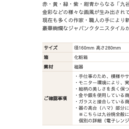
赤・黄・緑・紫・紺青からなる「九谷
金彩などの様々な画風が生み出され
現在も多くの作家・職人の手により
豪華絢爛なジャパンクタニスタイル
サイズ
径160mm 高さ280mm
箱
化粧箱
素材
磁器
・手仕事のため、模様や
・モニター環境により、
・絵柄の美しさを長く保
・金や銀を使用している
ご確認事項
・ガラスと接合している
・器の高台（ハマ）部分
※こちらは九谷焼全般に
個別の詳細（電子レンジ