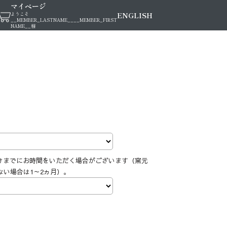
マイページ
ENGLISH
ようこそ
__MEMBER_LASTNAME__
__MEMBER_FIRST
NAME__
様
けまでにお時間をいただく場合がございます（窯元
ない場合は1～2ヵ月）。