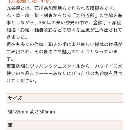
【九谷焼(くたにやき)】
九谷焼とは、石川県加賀地方で作られる陶磁器です。
赤・黄・緑・紫・紺青からなる「九谷五彩」の色絵を基
本としながら、360年の長い歴史の中で、金襴手・赤絵
細描・彩釉・釉裏金彩などの様々な画風が生み出されて
きました。
現在も多くの作家・職人の手により新しい様式の作品が
生み出され、その自由さも魅力のひとつとなっていま
す。
豪華絢爛なジャパンクタニスタイルから、カワイイ日常
使いのお品までーーーあなたにぴったりの九谷焼を見つ
けてください。
サイズ
径185mm 高さ305mm
箱