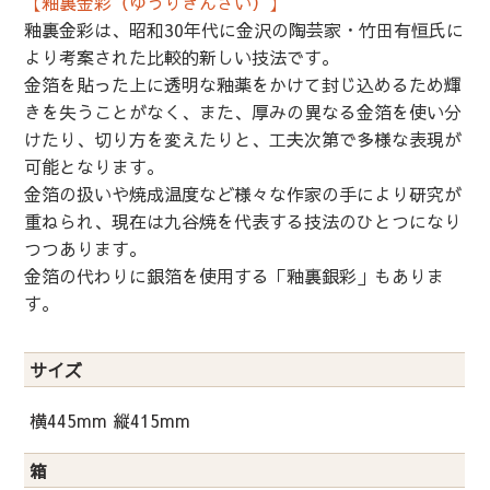
【釉裏金彩（ゆうりきんさい）】
釉裏金彩は、昭和30年代に金沢の陶芸家・竹田有恒氏に
より考案された比較的新しい技法です。
金箔を貼った上に透明な釉薬をかけて封じ込めるため輝
きを失うことがなく、また、厚みの異なる金箔を使い分
けたり、切り方を変えたりと、工夫次第で多様な表現が
可能となります。
金箔の扱いや焼成温度など様々な作家の手により研究が
重ねられ、現在は九谷焼を代表する技法のひとつになり
つつあります。
金箔の代わりに銀箔を使用する「釉裏銀彩」もありま
す。
サイズ
横445mm 縦415mm
箱