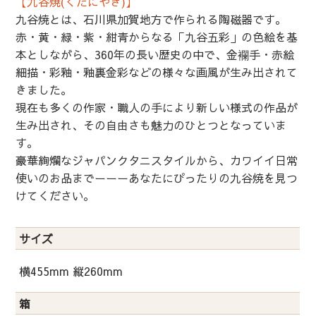
【九谷焼(くたにやき)】
九谷焼とは、石川県加賀地方で作られる陶磁器です。
赤・黄・緑・紫・紺青からなる「九谷五彩」の色絵を基
本としながら、360年の長い歴史の中で、金襴手・赤絵
細描・彩釉・釉裏金彩などの様々な画風が生み出されて
きました。
現在も多くの作家・職人の手により新しい様式の作品が
生み出され、その自由さも魅力のひとつとなっていま
す。
豪華絢爛なジャパンクタニスタイルから、カワイイ日常
使いのお品までーーーあなたにぴったりの九谷焼を見つ
けてください。
サイズ
横455mm 縦260mm
箱