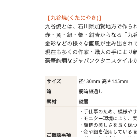
【九谷焼(くたにやき)】
九谷焼とは、石川県加賀地方で作ら
赤・黄・緑・紫・紺青からなる「九谷
金彩などの様々な画風が生み出され
現在も多くの作家・職人の手により
豪華絢爛なジャパンクタニスタイル
サイズ
径130mm 高さ145mm
箱
桐箱紐通し
素材
磁器
・手仕事のため、模様や
・モニター環境により、
・絵柄の美しさを長く保
・金や銀を使用している
ご確認事項