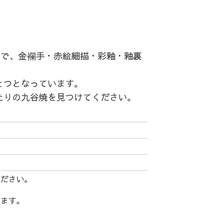
中で、金襴手・赤絵細描・彩釉・釉裏
とつとなっています。
たりの九谷焼を見つけてください。
ください。
します。