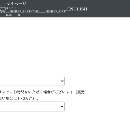
マイページ
ENGLISH
ようこそ
__MEMBER_LASTNAME__
__MEMBER_FIRST
NAME__
様
けまでにお時間をいただく場合がございます（窯元
ない場合は1～2ヵ月）。