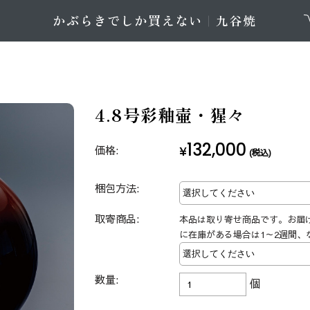
4.8号彩釉壷・猩々
132,000
価格:
¥
(税込)
梱包方法:
取寄商品:
本品は取り寄せ商品です。お届
に在庫がある場合は1～2週間、
数量:
個