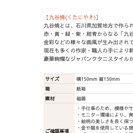
【九谷焼(くたにやき)】
九谷焼とは、石川県加賀地方で作ら
赤・黄・緑・紫・紺青からなる「九谷
金彩などの様々な画風が生み出され
現在も多くの作家・職人の手により
豪華絢爛なジャパンクタニスタイル
サイズ
横150mm 縦150mm
箱
紙箱
素材
磁器
・手仕事のため、模様や
・モニター環境により、
・絵柄の美しさを長く保
・金や銀を使用している
ご確認事項