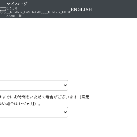
マイページ
ENGLISH
ようこそ
__MEMBER_LASTNAME__
__MEMBER_FIRST
NAME__
様
けまでにお時間をいただく場合がございます（窯元
ない場合は1～2ヵ月）。