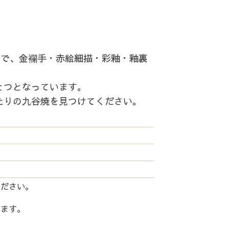
中で、金襴手・赤絵細描・彩釉・釉裏
とつとなっています。
たりの九谷焼を見つけてください。
ください。
します。