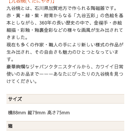
【九谷焼(くたにやき)】
九谷焼とは、石川県加賀地方で作られる陶磁器です。
赤・黄・緑・紫・紺青からなる「九谷五彩」の色絵を基
本としながら、360年の長い歴史の中で、金襴手・赤絵
細描・彩釉・釉裏金彩などの様々な画風が生み出されて
きました。
現在も多くの作家・職人の手により新しい様式の作品が
生み出され、その自由さも魅力のひとつとなっていま
す。
豪華絢爛なジャパンクタニスタイルから、カワイイ日常
使いのお品までーーーあなたにぴったりの九谷焼を見つ
けてください。
サイズ
横88mm 縦79mm 高さ75mm
箱