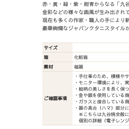
赤・黄・緑・紫・紺青からなる「九谷
金彩などの様々な画風が生み出され
現在も多くの作家・職人の手により
豪華絢爛なジャパンクタニスタイル
サイズ
箱
化粧箱
素材
磁器
・手仕事のため、模様や
・モニター環境により、
・絵柄の美しさを長く保
・金や銀を使用している
ご確認事項
・ガラスと接合している
・器の高台（ハマ）部分
※こちらは九谷焼全般に
個別の詳細（電子レンジ