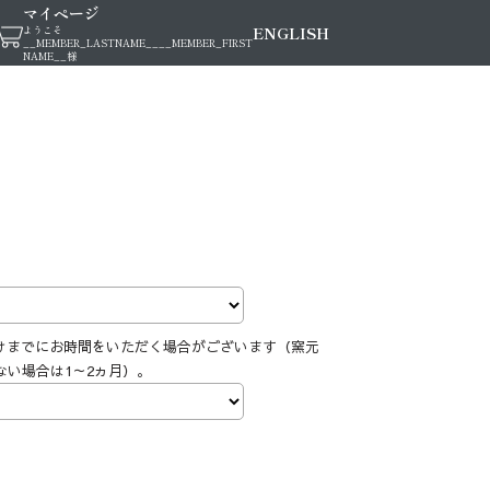
マイページ
ENGLISH
ようこそ
__MEMBER_LASTNAME__
__MEMBER_FIRST
NAME__
様
けまでにお時間をいただく場合がございます（窯元
ない場合は1～2ヵ月）。