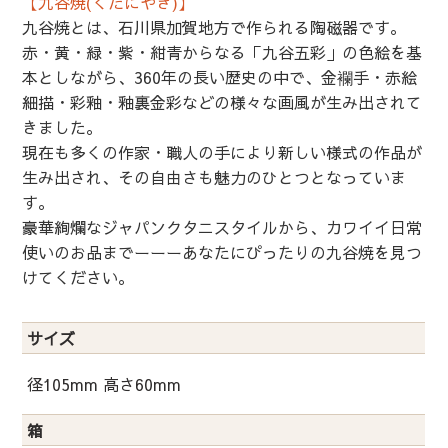
【九谷焼(くたにやき)】
九谷焼とは、石川県加賀地方で作られる陶磁器です。
赤・黄・緑・紫・紺青からなる「九谷五彩」の色絵を基
本としながら、360年の長い歴史の中で、金襴手・赤絵
細描・彩釉・釉裏金彩などの様々な画風が生み出されて
きました。
現在も多くの作家・職人の手により新しい様式の作品が
生み出され、その自由さも魅力のひとつとなっていま
す。
豪華絢爛なジャパンクタニスタイルから、カワイイ日常
使いのお品までーーーあなたにぴったりの九谷焼を見つ
けてください。
サイズ
径105mm 高さ60mm
箱